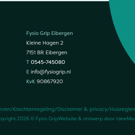
Fysio Grip Eibergen
Kleine Hagen 2
7151 BR Eibergen
T
0545-745080
E
info@fysiogrip.nl
KvK
90867920
/
/
/
even
Klachtenregeling
Disclaimer & privacy
Huisregle
yright 2026 © Fysio Grip
Website & ontwerp door
IdeeMe